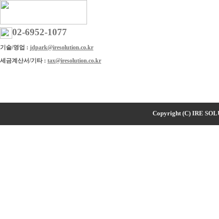
02-6952-1077
기술/영업 :
jdpark@iresolution.co.kr
세금계산서/기타 :
tax@iresolution.co.kr
Copyright (C) IRE SOLU